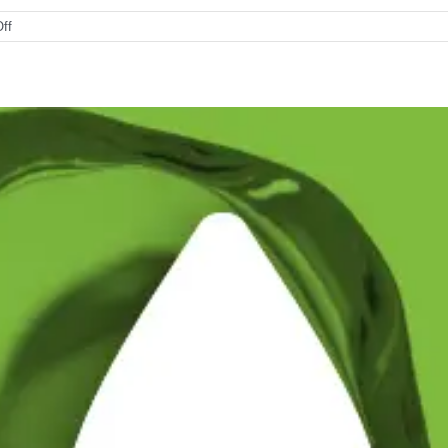
on
ff
Gama
konkurruese