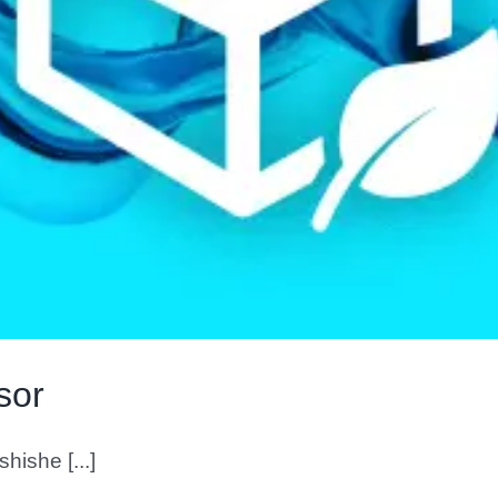
sor
hishe [...]