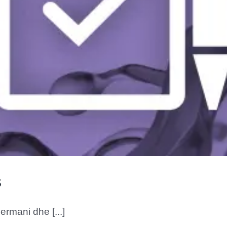
s
jermani dhe [...]