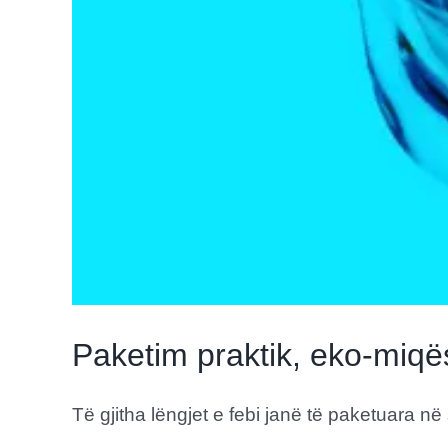
Paketim praktik, eko-miqë
Të gjitha lëngjet e febi janë të paketuara në s