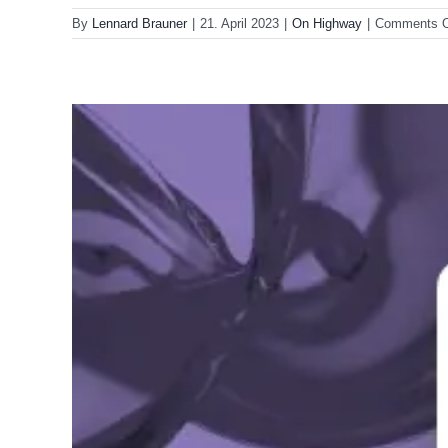
By
Lennard Brauner
|
21. April 2023
|
On Highway
|
Comments O