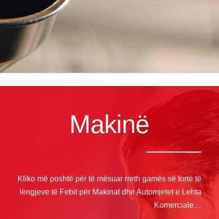
Makinë
Kliko më poshtë për të mësuar rreth gamës së fortë të
lëngjeve të Febit për Makinat dhe Automjetet e Lehta
Komerciale…