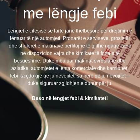
me lëngje febi
Lëngjet e cilësisë së lartë janë thelbësore për drejtimin e
lëmuar të një automjeti. Pronarët e serviseve, grosistët
dhe shoferët e makinave përfitojnë të gjithë ngaqë kanë
në dispozicion vajra dhe kimikate të forta e të
besueshme. Duke mbuluar makinat evropiane dhe
aziatike, automjetet e lehta komerciale dhe kamionët,
febi ka çdo gjë që ju nevojitet, sa herë që ju nevojitet –
duke siguruar zgjidhjen e duhur për ju.
Beso në lëngjet febi & kimikatet!