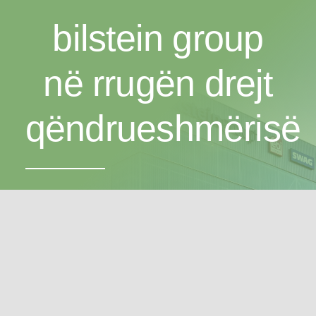
bilstein group
në rrugën drejt
qëndrueshmërisë
Si një kompani novatore me një traditë të gjatë, ne
jemi të vendosur për të siguruar mirëqenien e
brezave të ardhshëm. Qëndrueshmëria ka një
rëndësi të veçantë për ne.