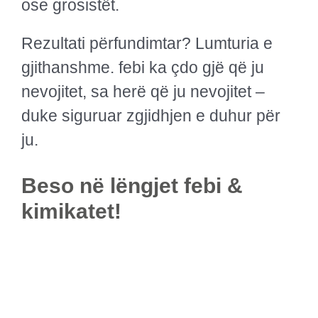
ose grosistët.
Rezultati përfundimtar? Lumturia e
gjithanshme. febi ka çdo gjë që ju
nevojitet, sa herë që ju nevojitet –
duke siguruar zgjidhjen e duhur për
ju.
Beso në lëngjet febi &
kimikatet!