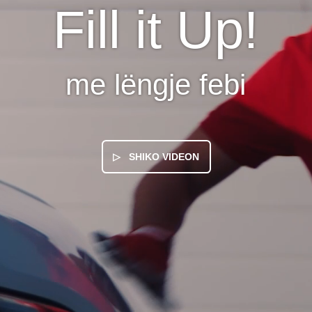
Fill it Up!
me lëngje febi
▷ SHIKO VIDEON