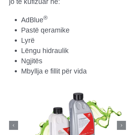
jo të kufizuar në:
®
AdBlue
Pastë qeramike
Lyrë
Lëngu hidraulik
Ngjitës
Mbyllja e fillit për vida