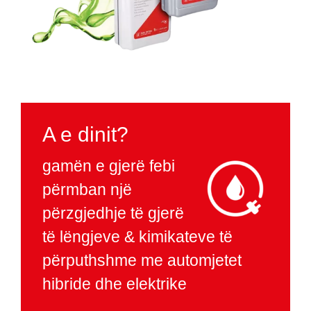
A e dinit?
gamën e gjerë febi
përmban një
përzgjedhje të gjerë
të lëngjeve & kimikateve të
përputhshme me automjetet
hibride dhe elektrike