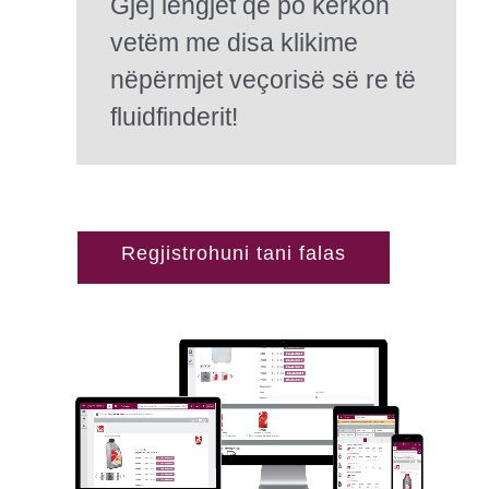
Gjej lëngjet që po kërkon
vetëm me disa klikime
nëpërmjet veçorisë së re të
fluidfinderit!
Regjistrohuni tani falas