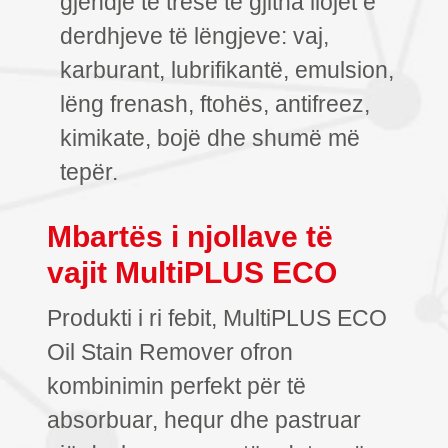
gjendje të tresë të gjitha llojet e
derdhjeve të lëngjeve: vaj,
karburant, lubrifikantë, emulsion,
lëng frenash, ftohës, antifreez,
kimikate, bojë dhe shumë më
tepër.
Mbartës i njollave të
vajit MultiPLUS ECO
Produkti i ri febit, MultiPLUS ECO
Oil Stain Remover ofron
kombinimin perfekt për të
absorbuar, hequr dhe pastruar