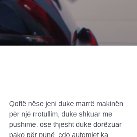
Qoftë nëse jeni duke marrë makinën
për një rrotullim, duke shkuar me
pushime, ose thjesht duke dorëzuar
pako për punë, çdo automjet ka