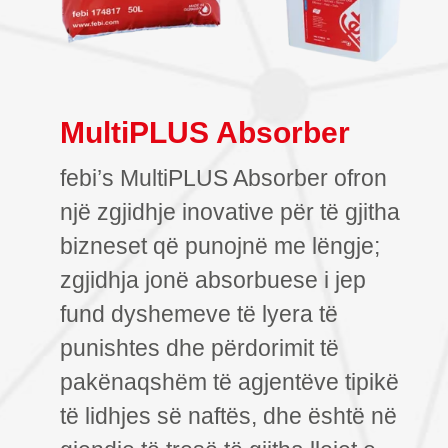
MultiPLUS Absorber
febi’s MultiPLUS Absorber ofron
një zgjidhje inovative për të gjitha
bizneset që punojnë me lëngje;
zgjidhja jonë absorbuese i jep
fund dyshemeve të lyera të
punishtes dhe përdorimit të
pakënaqshëm të agjentëve tipikë
të lidhjes së naftës, dhe është në