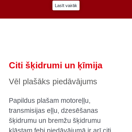
Lasīt vairāk
Citi šķidrumi un ķīmija
Vēl plašāks piedāvājums
Papildus plašam motoreļļu,
transmisijas eļļu, dzesēšanas
šķidrumu un bremžu šķidrumu
klāstam febi piedāvājumā ir arī citi