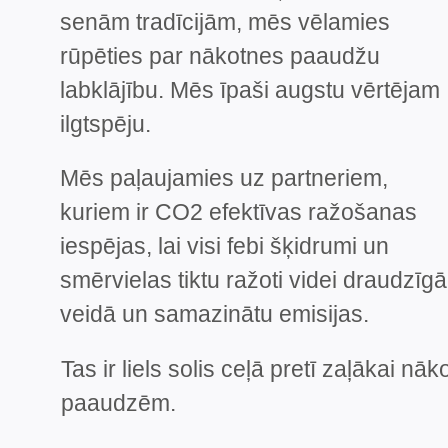
senām tradīcijām, mēs vēlamies
rūpēties par nākotnes paaudžu
labklājību. Mēs īpaši augstu vērtējam
ilgtspēju.
Mēs paļaujamies uz partneriem,
kuriem ir CO2 efektīvas ražošanas
iespējas, lai visi febi šķidrumi un
smērvielas tiktu ražoti videi draudzīgā
veidā un samazinātu emisijas.
Tas ir liels solis ceļā pretī zaļāka
paaudzēm.