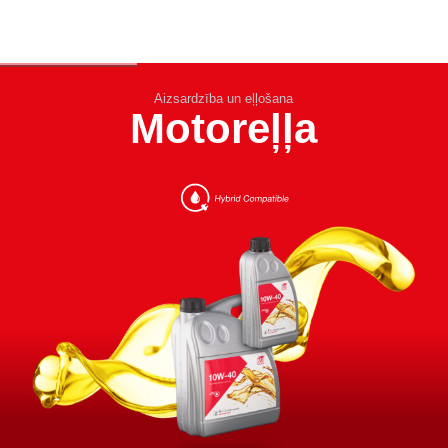
Aizsardzība un eļļošana
Motoreļļa