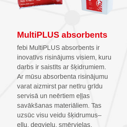
MultiPLUS absorbents
febi MultiPLUS absorbents ir
inovatīvs risinājums visiem, kuru
darbs ir saistīts ar šķidrumiem.
Ar mūsu absorbenta risinājumu
varat aizmirst par netīru grīdu
servisā un neērtiem eļļas
savākšanas materiāliem. Tas
uzsūc visu veidu šķidrumus–
eļļu, degvielu, smērvielas,