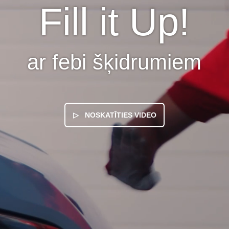
Fill it Up!
ar febi šķidrumiem
▷ NOSKATĪTIES VIDEO