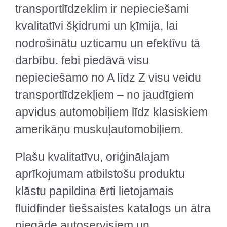
transportlīdzeklim ir nepieciešami
kvalitatīvi šķidrumi un ķīmija, lai
nodrošinātu uzticamu un efektīvu tā
darbību. febi piedāvā visu
nepieciešamo no A līdz Z visu veidu
transportlīdzekļiem – no jaudīgiem
apvidus automobiļiem līdz klasiskiem
amerikāņu muskuļautomobiļiem.
Plašu kvalitatīvu, oriģinālajam
aprīkojumam atbilstošu produktu
klāstu papildina ērti lietojamais
fluidfinder tiešsaistes katalogs un ātra
piegāde autoservisiem un