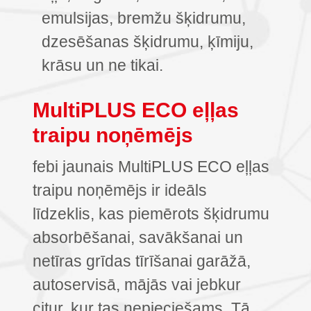
emulsijas, bremžu šķidrumu,
dzesēšanas šķidrumu, ķīmiju,
krāsu un ne tikai.
MultiPLUS ECO eļļas
traipu noņēmējs
febi jaunais MultiPLUS ECO eļļas
traipu noņēmējs ir ideāls
līdzeklis, kas piemērots šķidrumu
absorbēšanai, savākšanai un
netīras grīdas tīrīšanai garāžā,
autoservisā, mājās vai jebkur
citur, kur tas nepieciešams. Tā