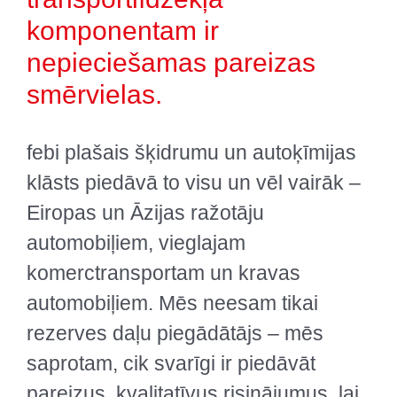
komponentam ir
nepieciešamas pareizas
smērvielas.
febi plašais šķidrumu un autoķīmijas
klāsts piedāvā to visu un vēl vairāk –
Eiropas un Āzijas ražotāju
automobiļiem, vieglajam
komerctransportam un kravas
automobiļiem. Mēs neesam tikai
rezerves daļu piegādātājs – mēs
saprotam, cik svarīgi ir piedāvāt
pareizus, kvalitatīvus risinājumus, lai