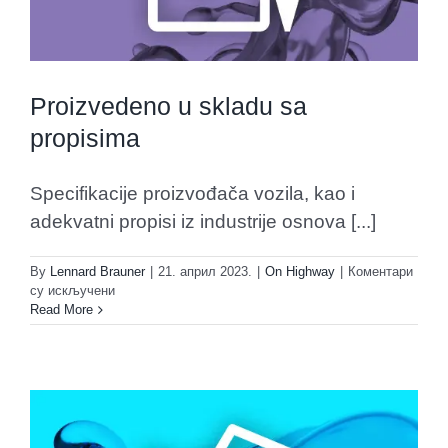
Proizvedeno u skladu sa
propisima
Specifikacije proizvođača vozila, kao i
adekvatni propisi iz industrije osnova [...]
By
Lennard Brauner
|
21. април 2023.
|
On Highway
|
Коментари
на
су искључени
Proizvedeno
Read More
u
skladu
sa
propisima