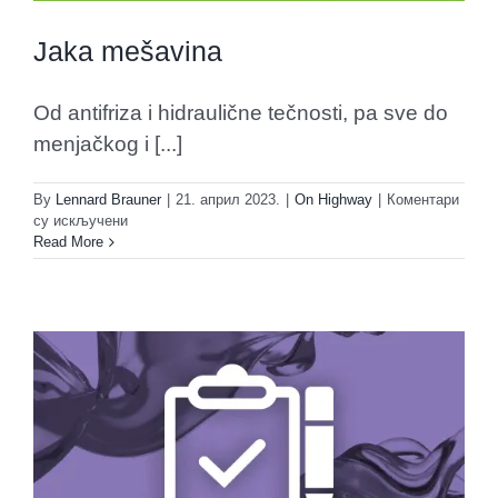
Jaka mešavina
Od antifriza i hidraulične tečnosti, pa sve do
menjačkog i [...]
By
Lennard Brauner
|
21. април 2023.
|
On Highway
|
Коментари
на
су искључени
Jaka
Read More
mešavina