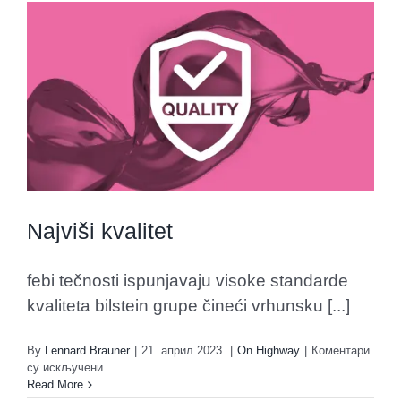
Najviši kvalitet
febi tečnosti ispunjavaju visoke standarde
kvaliteta bilstein grupe čineći vrhunsku [...]
By
Lennard Brauner
|
21. април 2023.
|
On Highway
|
Коментари
на
су искључени
Najviši
Read More
kvalitet