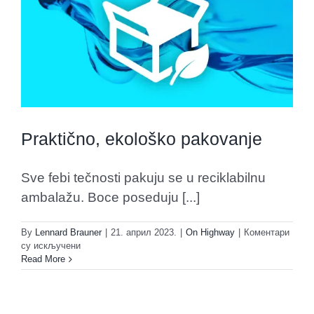
Praktično, ekološko pakovanje
Sve febi tečnosti pakuju se u reciklabilnu
ambalažu. Boce poseduju [...]
By
Lennard Brauner
|
21. април 2023.
|
On Highway
|
Коментари
на
су искључени
Praktično,
Read More
ekološko
pakovanje