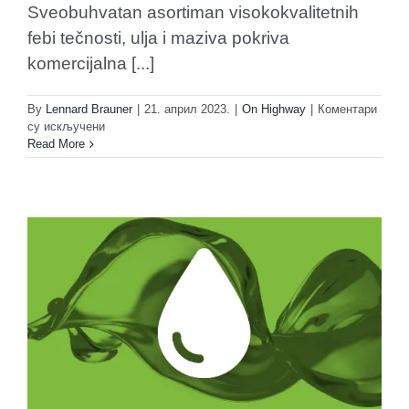
Sveobuhvatan asortiman visokokvalitetnih
febi tečnosti, ulja i maziva pokriva
komercijalna [...]
By
Lennard Brauner
|
21. април 2023.
|
On Highway
|
Коментари
на
су искључени
Izuzetan
Read More
asortiman