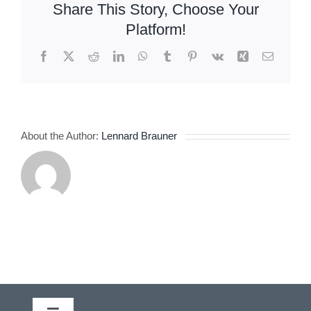
Share This Story, Choose Your
předpisů
Platform!
Facebook
X
Reddit
LinkedIn
WhatsApp
Tumblr
Pinterest
Vk
Xing
Email
About the Author:
Lennard Brauner