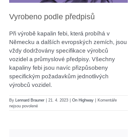
Vyrobeno podle předpisů
Při výrobě kapalin febi, která probíhá v
Německu a dalších evropských zemích, jsou
vždy dodržovány specifikace výrobců
vozidel a průmyslové předpisy. Všechny
kapaliny febi jsou navíc přizpůsobeny
specifickým požadavkům jednotlivých
výrobců vozidel.
By
Lennard Brauner
|
21. 4. 2023
|
On Highway
|
Komentáře
u
nejsou povolené
textu
s
názvem
Vyrobeno
podle