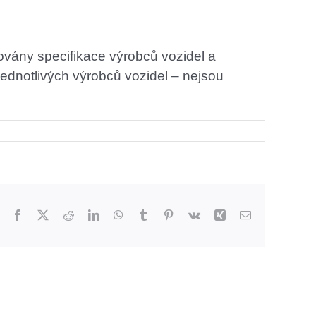
ovány specifikace výrobců vozidel a
ednotlivých výrobců vozidel – nejsou
Facebook
X
Reddit
LinkedIn
WhatsApp
Tumblr
Pinterest
Vk
Xing
Email