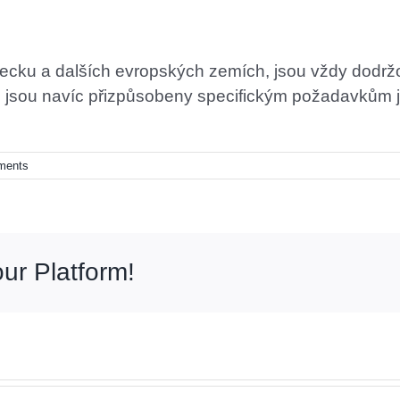
ěmecku a dalších evropských zemích, jsou vždy dodrž
i jsou navíc přizpůsobeny specifickým požadavkům j
ments
ur Platform!