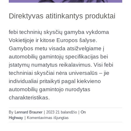
Direktyvas atitinkantys produktai
febi techninių skysčių gamyba vykdoma
Vokietijoje ir kitose Europos šalyse.
Gamybos metu visada atsižvelgiame į
automobilių gamintojų specifikacijas bei
įstatymų numatytus reikalavimus. Visi febi
techniniai skysčiai nėra universalūs – jie
individualiai pritaikyti pagal kiekvieno
automobilių gamintojo nurodytas
charakteristikas.
By
Lennard Brauner
|
2023 21 balandžio
|
On
įraše
Highway
|
Komentavimas išjungtas
Direktyvas
atitinkantys