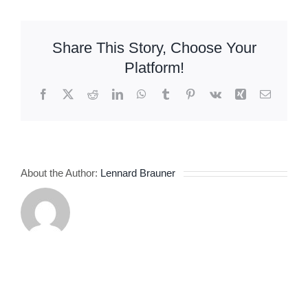
produktai
Share This Story, Choose Your
Platform!
Facebook
X
Reddit
LinkedIn
WhatsApp
Tumblr
Pinterest
Vk
Xing
Email
About the Author:
Lennard Brauner