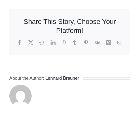
пакување
Share This Story, Choose Your
Platform!
Facebook
X
Reddit
LinkedIn
WhatsApp
Tumblr
Pinterest
Vk
Xing
Email
About the Author:
Lennard Brauner