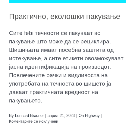
Практично, еколошки пакување
Сите febi течности се пакуваат во
пакување што може да се рециклира.
Шишињата имаат посебна заштита од
истекување, а сите етикети овозможуваат
јасна идентификација на производот.
Повлечените рачки и видливоста на
употребата на течноста во шишето ја
даваат практичната вредност на
пакувањето.
By
Lennard Brauner
|
април 21, 2023
|
On Highway
|
на
Коментарите се исклучени
Практично,
еколошки