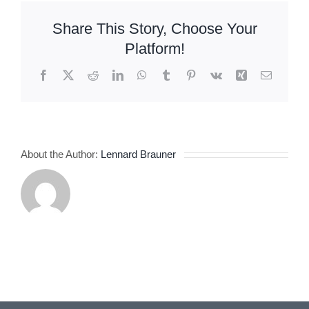
ecologico
Share This Story, Choose Your
Platform!
Facebook
X
Reddit
LinkedIn
WhatsApp
Tumblr
Pinterest
Vk
Xing
Email
About the Author:
Lennard Brauner