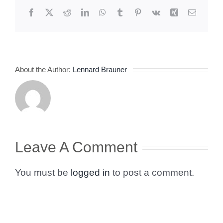
Facebook
X
Reddit
LinkedIn
WhatsApp
Tumblr
Pinterest
Vk
Xing
Email
About the Author:
Lennard Brauner
Leave A Comment
You must be
logged in
to post a comment.