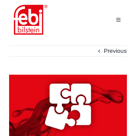
Skip
to
content
Toggle
Navigati
乘用车
Previous
Truck
简体中文
View
Larger
Image