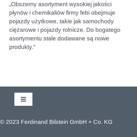
„Obszerny asortyment wysokiej jakości
płynów i chemikaliów firmy febi obejmuje
pojazdy użytkowe, takie jak samochody
ciężarowe i pojazdy rolnicze. Do bogatego
asortymentu stale dodawane są nowe
produkty.”
Toggle
Navigation
Legal Notice
© 2023 Ferdinand Bilstein GmbH + Co. KG
Privacy policy