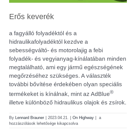
Erős keverék
a fagyálló folyadéktól és a
hidraulikafolyadéktól kezdve a
sebességváltó- és motorolajig a febi
folyadék- és vegyianyag-kínálatában minden
megtalálható, ami egy jármű egészségének
megőrzéséhez szükséges. A választék
további bővítése érdekében olyan speciális
®
termékeket is kínálnak, mint az AdBlue
illetve különböző hidraulikus olajok és zsírok.
Erős
By
Lennard Brauner
|
2023.04.21.
|
On Highway
|
a
keverék
hozzászólások lehetősége kikapcsolva
bejegyzéshez