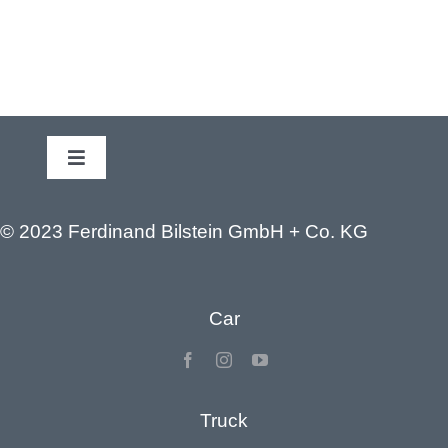
Toggle
Navigation
Legal Notice
© 2023 Ferdinand Bilstein GmbH + Co. KG
Privacy policy
Car
Truck