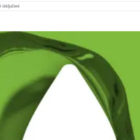
za
 isključeni
Jaka
mješavina