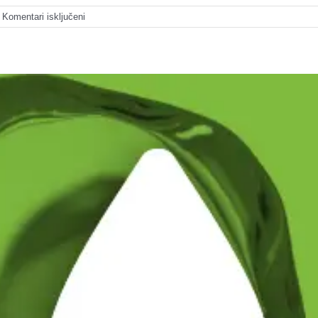
za
Komentari isključeni
Konkurentan
asortiman