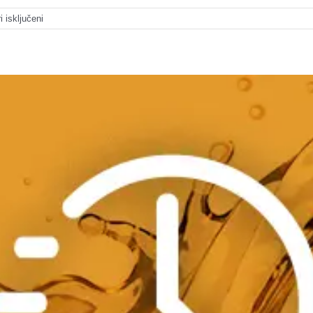
za
 isključeni
Konkurentan
asortiman